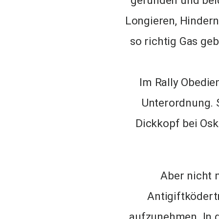
gefunden und beid
Longieren, Hinderni
so richtig Gas ge
Im Rally Obedien
Unterordnung. S
Dickkopf bei Osk
Aber nicht 
Antigiftködert
aufzunehmen. In d