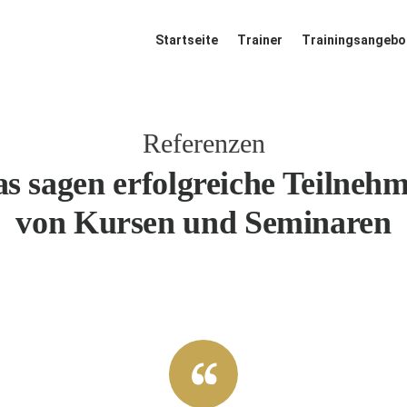
Startseite
Startseite
Trainer
Trainingsangebo
Trainer
Referenzen
Trainingsangeb
s sagen erfolgreiche Teilneh
ote
von Kursen und Seminaren
Referenzen
Blog