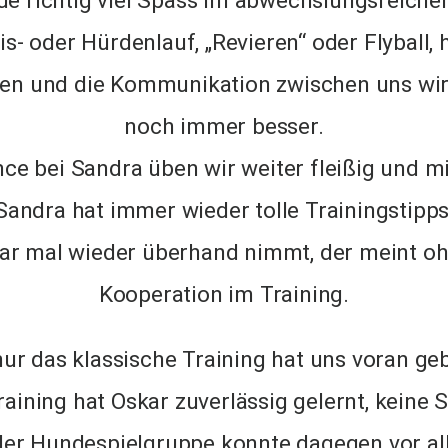
e richtig viel Spass im abwechslungsreichen
s- oder Hürdenlauf, „Revieren“ oder Flyball,
ben und die Kommunikation zwischen uns wi
noch immer besser.
ce bei Sandra üben wir weiter fleißig und mi
andra hat immer wieder tolle Trainingstipp
ar mal wieder überhand nimmt, der meint oh
Kooperation im Training.
nur das klassische Training hat uns voran ge
raining hat Oskar zuverlässig gelernt, keine
er Hundespielgruppe konnte dagegen vor alle