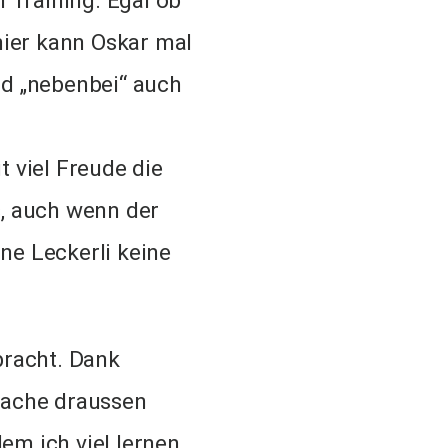
 Training. Egal ob
 hier kann Oskar mal
rd „nebenbei“ auch
t viel Freude die
s, auch wenn der
ne Leckerli keine
bracht. Dank
 Sache draussen
m ich viel lernen,