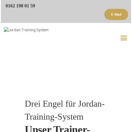
0162 198 01 59
E-Mail
Startseite
Trainer
Trainingsangebote
Referenzen
Blog
Kontakt
Drei Engel für Jordan-
Training-System
Unser Trainer-