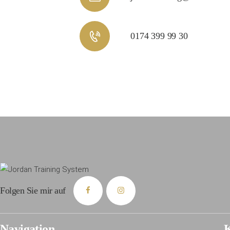
0174 399 99 30
Folgen Sie mir auf
Navigation
K