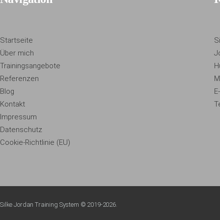
Startseite
S
Über mich
J
Trainingsangebote
H
Referenzen
M
Blog
E
Kontakt
T
Impressum
Datenschutz
Cookie-Richtlinie (EU)
Silke Jordan Training System
© 2019-2026.