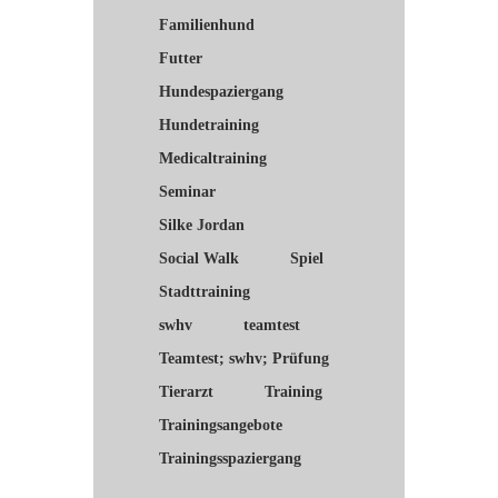
Familienhund
Futter
Hundespaziergang
Hundetraining
Medicaltraining
Seminar
Silke Jordan
Social Walk
Spiel
Stadttraining
swhv
teamtest
Teamtest; swhv; Prüfung
Tierarzt
Training
Trainingsangebote
Trainingsspaziergang