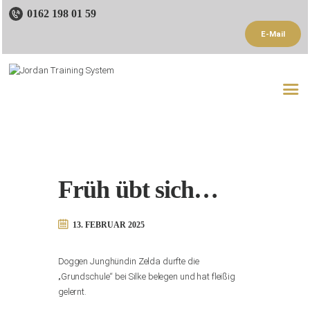
0162 198 01 59
E-Mail
Startseite
Trainer
Trainingsangebote
Referenzen
Früh übt sich…
Blog
Kontakt
13. FEBRUAR 2025
Doggen Junghündin Zelda durfte die
„Grundschule“ bei Silke belegen und hat fleißig
gelernt.