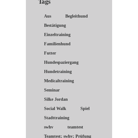
Tags
Aus
Begleithund
Bestätigung
Einzeltraining
Familienhund
Futter
Hundespaziergang
Hundetraining
Medicaltraining
Seminar
Silke Jordan
Social Walk
Spiel
Stadttraining
swhv
teamtest
Teamtest; swhv; Prüfung