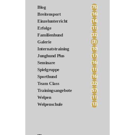
(75)
Blog
(16)
Breitensport
(14)
Einzelunterricht
(11)
Erfolge
(32)
Familienhund
(3)
Galerie
(10)
Internatstraining
(17)
Junghund Plus
(16)
Seminare
(11)
Spielgruppe
(16)
Sporthund
(22)
Team Class
(57)
Trainingsangebote
(11)
Welpen
(13)
Welpenschule