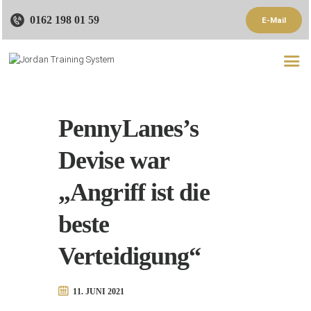
0162 198 01 59
E-Mail
Startseite
Trainer
PennyLanes’s
Trainingsangebote
Devise war
Referenzen
„Angriff ist die
Blog
Kontakt
beste
Verteidigung“
11. JUNI 2021