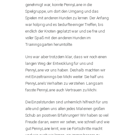
genehmigt war, konnte PennyLane in die
Spielgruppe, um dort den Umgang und das
Spielen mit anderen Hunden zu lernen. Der Anfang
war holprig und es bedurfte einiger Treffen, bis
endlich der Knoten geplatzt war und sie frei und
voller Spaß mit den anderen Hunden im
Trainingsgarten herumtollte.
Uns war aber trotzdem klar, dass wir noch einen
langen Weg der Entwicklung für uns und
PennyLane vor uns haben. Deshalb machten wir
mit Einzeltrainings bei Michi weiter. Sie half uns
PennyLane‘s Verhalten zu verstehen. Langsam
fasste PennyLane auch Vertrauen zu Michi.
Die Einzelstunden sind unheimlich hilfreich für uns
alle und geben uns allen jedes Mal einen großen
Schub an positiven Erfahrungen! Wir haben so viel
Freude daran, wenn wir sehen, wie schnell und wie
gut PennyLane lernt, wie sie Fortschritte macht