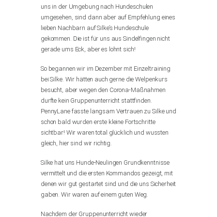
uns in der Umgebung nach Hundeschulen
umgesehen, sind dann aber auf Empfehlung eines
lieben Nachbarn auf Silke’s Hundeschule
gekommen. Die ist für uns aus Sindelfingen nicht
gerade ums Eck, aber es lohnt sich!
So begannen wir im Dezember mit Einzeltraining
bei Silke. Wir hätten auch gerne die Welpenkurs
besucht, aber wegen den Corona-Maßnahmen
durfte kein Gruppenunterricht stattfinden.
PennyLane fasste langsam Vertrauen zu Silke und
schon bald wurden erste kleine Fortschritte
sichtbar! Wir waren total glücklich und wussten
gleich, hier sind wir richtig.
Silke hat uns Hunde-Neulingen Grundkenntnisse
vermittelt und die ersten Kommandos gezeigt, mit
denen wir gut gestartet sind und die uns Sicherheit
gaben. Wir waren auf einem guten Weg.
Nachdem der Gruppenunterricht wieder