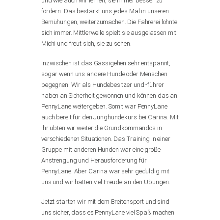
und wie auch wir lernen, sie immer besser zu
fördern. Das bestärkt uns jedes Mal in unseren
Bemühungen, weiterzumachen. Die Fahrerei lohnte
sich immer. Mittlerweile spielt sie ausgelassen mit
Michi und freut sich, sie zu sehen.
Inzwischen ist das Gassigehen sehr entspannt,
sogar wenn uns andere Hunde oder Menschen
begegnen. Wir als Hundebesitzer und -führer
haben an Sicherheit gewonnen und können das an
PennyLane weitergeben. Somit war PennyLane
auch bereit für den Junghundekurs bei Carina. Mit
ihr übten wir weiter die Grundkommandos in
verschiedenen Situationen. Das Training in einer
Gruppe mit anderen Hunden war eine große
Anstrengung und Herausforderung für
PennyLane. Aber Carina war sehr geduldig mit
uns und wir hatten viel Freude an den Übungen.
Jetzt starten wir mit dem Breitensport und sind
uns sicher, dass es PennyLane viel Spaß machen