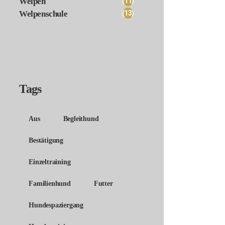
(11)
Welpen
(13)
Welpenschule
Tags
Aus
Begleithund
Bestätigung
Einzeltraining
Familienhund
Futter
Hundespaziergang