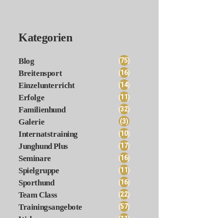
Kategorien
(75)
Blog
(16)
Breitensport
(14)
Einzelunterricht
(11)
Erfolge
(32)
Familienhund
(3)
Galerie
(10)
Internatstraining
(17)
Junghund Plus
(16)
Seminare
(11)
Spielgruppe
(16)
Sporthund
(22)
Team Class
(57)
Trainingsangebote