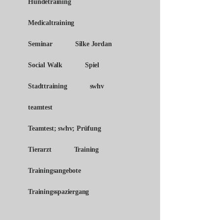
Hundetraining
Medicaltraining
Seminar
Silke Jordan
Social Walk
Spiel
Stadttraining
swhv
teamtest
Teamtest; swhv; Prüfung
Tierarzt
Training
Trainingsangebote
Trainingsspaziergang