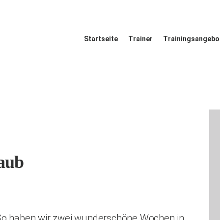
Startseite
Startseite
Trainer
Trainingsangebo
Trainer
Trainingsangeb
ote
Referenzen
aub
Blog
 So haben wir zwei wunderschöne Wochen in