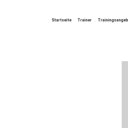
Startseite
Trainer
Startseite
Trainer
Trainingsange
Trainingsangebote
Referenzen
Blog
Kontakt