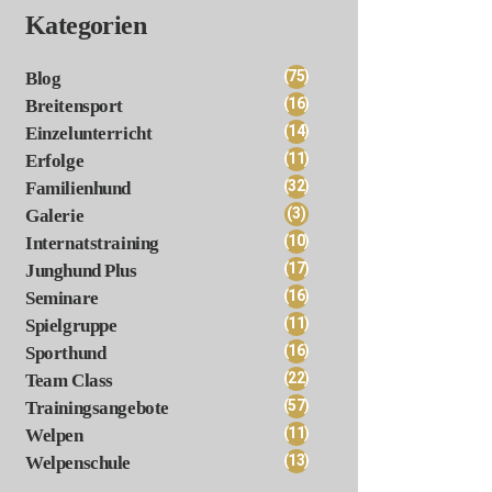
Kategorien
(75)
Blog
(16)
Breitensport
(14)
Einzelunterricht
(11)
Erfolge
(32)
Familienhund
(3)
Galerie
(10)
Internatstraining
(17)
Junghund Plus
(16)
Seminare
(11)
Spielgruppe
(16)
Sporthund
(22)
Team Class
(57)
Trainingsangebote
(11)
Welpen
(13)
Welpenschule