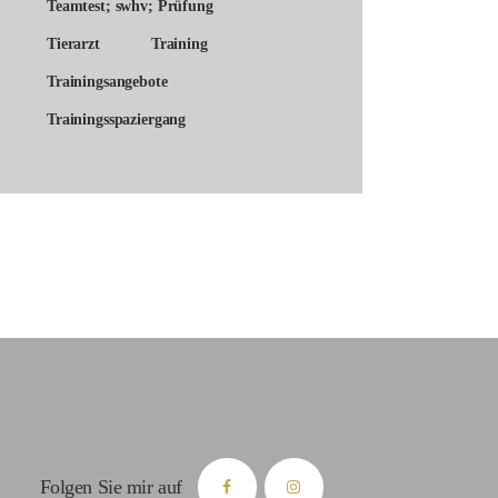
Teamtest; swhv; Prüfung
Tierarzt
Training
Trainingsangebote
Trainingsspaziergang
Folgen Sie mir auf