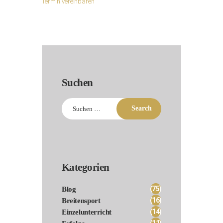
Termin vereinbaren
Suchen
Suchen
nach:
Kategorien
(75)
Blog
(16)
Breitensport
(14)
Einzelunterricht
(11)