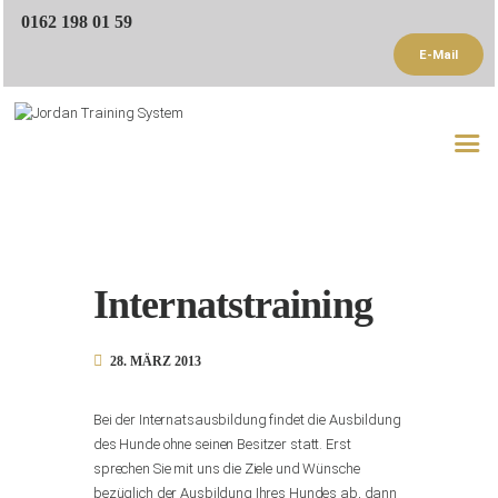
0162 198 01 59
E-Mail
Startseite
Trainer
Trainingsangebote
Referenzen
Internatstraining
Blog
Kontakt
28. MÄRZ 2013
Bei der Internatsausbildung findet die Ausbildung
des Hunde ohne seinen Besitzer statt. Erst
sprechen Sie mit uns die Ziele und Wünsche
bezüglich der Ausbildung Ihres Hundes ab, dann