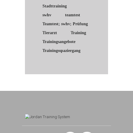
Stadttraining
swhv
teamtest
Teamtest; swhv; Prüfung
Tierarzt
Training
Trainingsangebote
Trainingsspaziergang