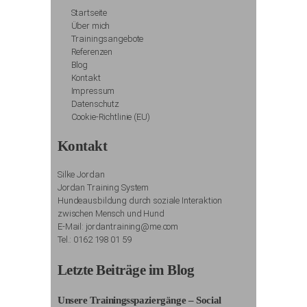
Startseite
Über mich
Trainingsangebote
Referenzen
Blog
Kontakt
Impressum
Datenschutz
Cookie-Richtlinie (EU)
Kontakt
Silke Jordan
Jordan Training System
Hundeausbildung durch soziale Interaktion
zwischen Mensch und Hund
E-Mail: jordantraining@me.com
Tel.: 0162 198 01 59
Letzte Beiträge im Blog
Unsere Trainingsspaziergänge – Social