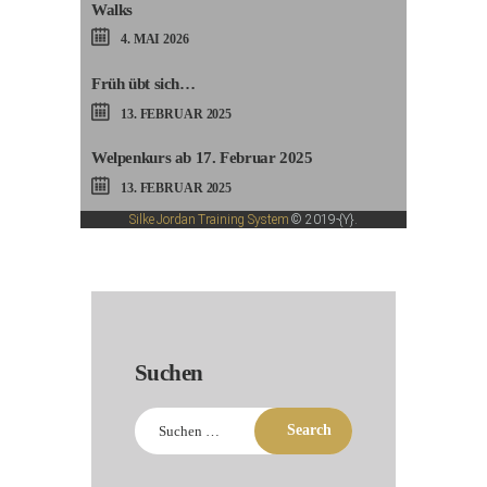
Walks
4. MAI 2026
Früh übt sich…
13. FEBRUAR 2025
Welpenkurs ab 17. Februar 2025
13. FEBRUAR 2025
Silke Jordan Training System
© 2019-{Y}.
Suchen
Suchen
nach: