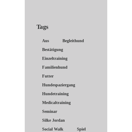
Tags
Aus
Begleithund
Bestätigung
Einzeltraining
Familienhund
Futter
Hundespaziergang
Hundetraining
Medicaltraining
Seminar
Silke Jordan
Social Walk
Spiel