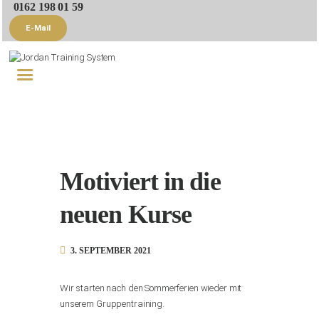
0162 198 01 59
E-Mail
Startseite
Trainer
Trainingsangebote
Referenzen
Motiviert in die
Blog
neuen Kurse
Kontakt
3. SEPTEMBER 2021
Wir starten nach den Sommerferien wieder mit
unserem Gruppentraining.