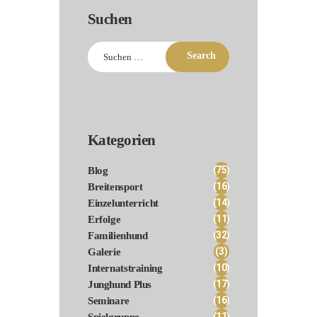
Suchen
Suchen
nach:
Kategorien
(75)
Blog
(16)
Breitensport
(14)
Einzelunterricht
(11)
Erfolge
(32)
Familienhund
(3)
Galerie
(10)
Internatstraining
(17)
Junghund Plus
(16)
Seminare
(11)
Spielgruppe