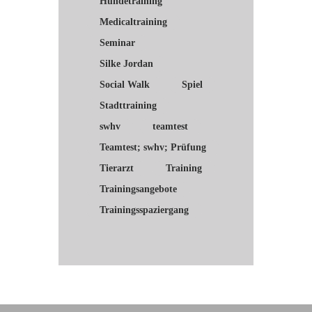
Hundetraining
Medicaltraining
Seminar
Silke Jordan
Social Walk
Spiel
Stadttraining
swhv
teamtest
Teamtest; swhv; Prüfung
Tierarzt
Training
Trainingsangebote
Trainingsspaziergang