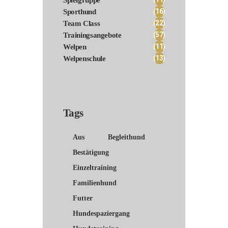
(16)
Sporthund
(22)
Team Class
(57)
Trainingsangebote
(11)
Welpen
(13)
Welpenschule
Tags
Aus
Begleithund
Bestätigung
Einzeltraining
Familienhund
Futter
Hundespaziergang