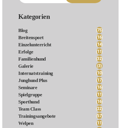
nach:
Kategorien
(75)
Blog
(16)
Breitensport
(14)
Einzelunterricht
(11)
Erfolge
(32)
Familienhund
(3)
Galerie
(10)
Internatstraining
(17)
Junghund Plus
(16)
Seminare
(11)
Spielgruppe
(16)
Sporthund
(22)
Team Class
(57)
Trainingsangebote
(11)
Welpen