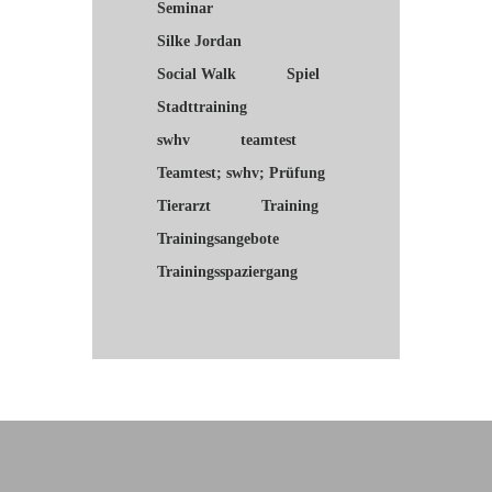
Seminar
Silke Jordan
Social Walk
Spiel
Stadttraining
swhv
teamtest
Teamtest; swhv; Prüfung
Tierarzt
Training
Trainingsangebote
Trainingsspaziergang