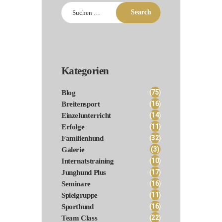
Suchen
nach:
Kategorien
(75)
Blog
(16)
Breitensport
(14)
Einzelunterricht
(11)
Erfolge
(32)
Familienhund
(3)
Galerie
(10)
Internatstraining
(17)
Junghund Plus
(16)
Seminare
(11)
Spielgruppe
(16)
Sporthund
(22)
Team Class