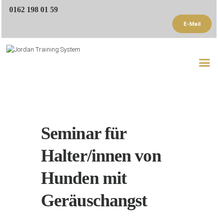
0162 198 01 59
E-Mail
Startseite
Trainer
Trainingsangebote
Referenzen
Seminar für
Blog
Halter/innen von
Kontakt
Hunden mit
Geräuschangst