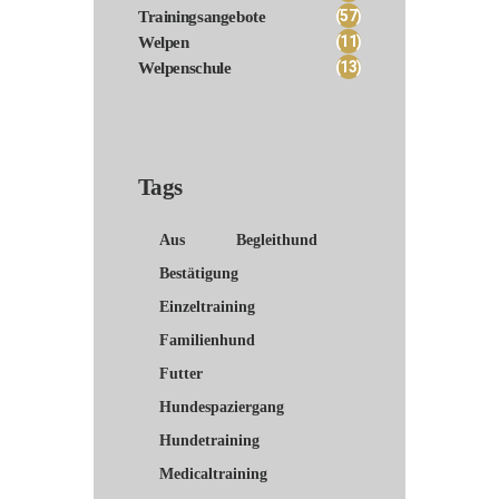
(57)
Trainingsangebote
(11)
Welpen
(13)
Welpenschule
Tags
Aus
Begleithund
Bestätigung
Einzeltraining
Familienhund
Futter
Hundespaziergang
Hundetraining
Medicaltraining