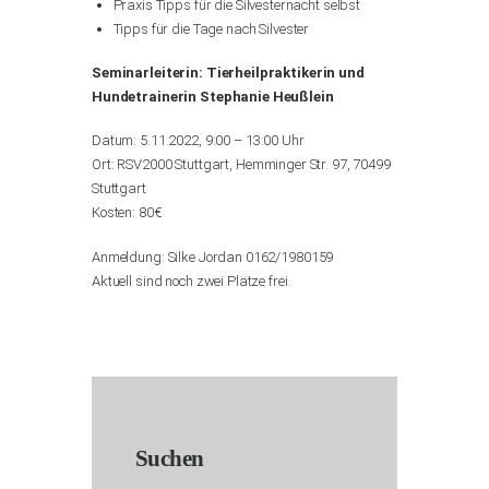
Praxis Tipps für die Silvesternacht selbst
Tipps für die Tage nach Silvester
Seminarleiterin:
Tierheilpraktikerin und
Hundetrainerin Stephanie Heußlein
Datum:
5.11.2022, 9:00 – 13:00 Uhr
Ort: RSV2000 Stuttgart,
Hemminger Str. 97, 70499
Stuttgart
Kosten: 80€
Anmeldung: Silke Jordan 0162/1980159
Aktuell sind noch zwei Plätze frei.
Suchen