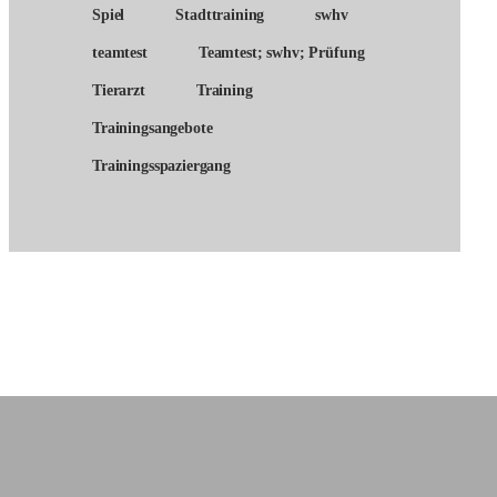
Spiel
Stadttraining
swhv
teamtest
Teamtest; swhv; Prüfung
Tierarzt
Training
Trainingsangebote
Trainingsspaziergang