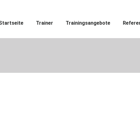
Startseite
Trainer
Startseite
Trainer
Trainingsangebote
Refere
Trainingsangebote
Referenzen
Blog
Kontakt