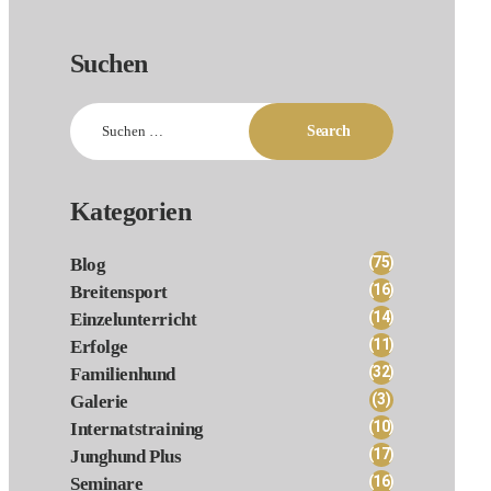
Suchen
Suchen
nach:
Kategorien
(75)
Blog
(16)
Breitensport
(14)
Einzelunterricht
(11)
Erfolge
(32)
Familienhund
(3)
Galerie
(10)
Internatstraining
(17)
Junghund Plus
(16)
Seminare