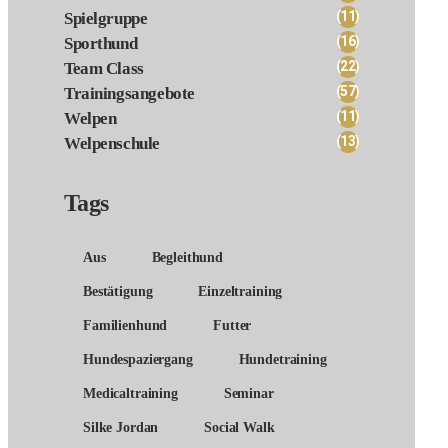
(11)
Spielgruppe
(16)
Sporthund
(22)
Team Class
(57)
Trainingsangebote
(11)
Welpen
(13)
Welpenschule
Tags
Aus
Begleithund
Bestätigung
Einzeltraining
Familienhund
Futter
Hundespaziergang
Hundetraining
Medicaltraining
Seminar
Silke Jordan
Social Walk