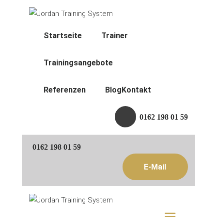
Startseite
Trainer
Startseite
Trainer
Trainingsangebote
Trainingsangebote
Referenzen
Referenzen
Blog
Kontakt
Blog
0162 198 01 59
Kontakt
0162 198 01 59
E-Mail